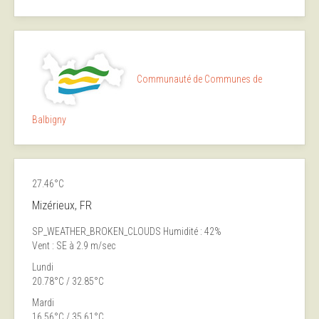
Communauté de Communes de
Balbigny
27.46°C
Mizérieux, FR
SP_WEATHER_BROKEN_CLOUDS
Humidité : 42%
Vent : SE à 2.9 m/sec
Lundi
20.78°C / 32.85°C
Mardi
16.56°C / 35.61°C