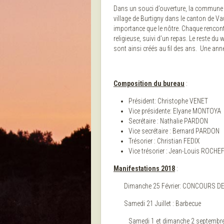
Dans un souci d’ouverture, la commune 
village de Burtigny dans le canton de Va
importance que le nôtre. Chaque rencon
religieuse, suivi d’un repas. Le reste du
sont ainsi créés au fil des ans. Une ann
Composition du bureau
:
Président: Christophe VENET
Vice présidente: Elyane MONTOYA
Secrétaire : Nat
Vice secrétaire : Bernard PARDON
Trésorier : Christian FEDIX
Vice trésorier : Jean-Louis ROCH
Manifestations 2018
:
Dimanche 25 Février: CONCOURS DE
Samedi 21 Juillet : Barbecue
Samedi 1 et dimanche 2 septemb