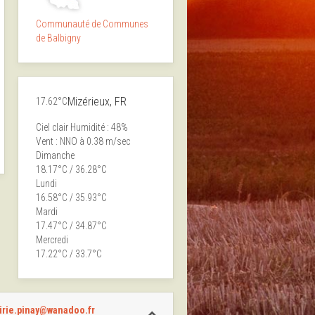
Communauté de Communes
de Balbigny
Mizérieux, FR
17.62°C
Ciel clair
Humidité : 48%
Vent : NNO à 0.38 m/sec
Dimanche
18.17°C / 36.28°C
Lundi
16.58°C / 35.93°C
Mardi
17.47°C / 34.87°C
Mercredi
17.22°C / 33.7°C
irie.pinay@wanadoo.fr