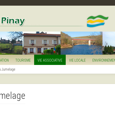
MATION
TOURISME
VIE ASSOCIATIVE
VIE LOCALE
ENVIRONNEME
u Jumelage
umelage