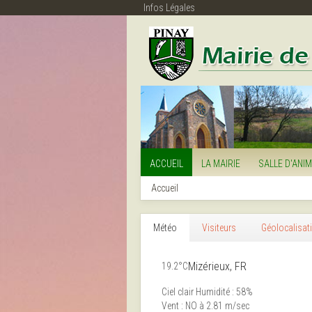
Infos Légales
ACCUEIL
LA MAIRIE
SALLE D'ANI
Accueil
Météo
Visiteurs
Géolocalisat
Mizérieux, FR
19.2°C
Ciel clair
Humidité : 58%
Vent : NO à 2.81 m/sec