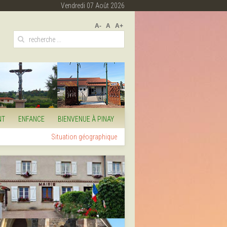
Vendredi 07 Août 2026
A-
A
A+
NT
ENFANCE
BIENVENUE À PINAY
Situation géographique