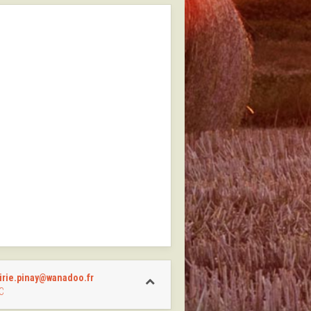
irie.pinay@wanadoo.fr
C